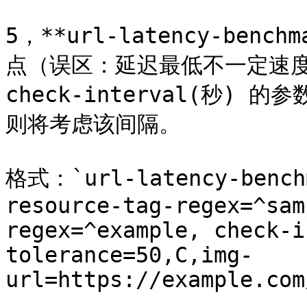
5，**url-latency-be
点（误区：延迟最低不一定速度
check-interval(秒
则将考虑该间隔。

格式：`url-latency-benchm
resource-tag-regex=^sam
regex=^example, check-i
tolerance=50,C,img-
url=https://example.com