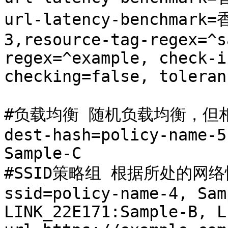
url-latency-benchma
3,resource-tag-regex=^s
regex=^example, check-i
checking=false, toleranc
#负载均衡 随机负载均衡，但
dest-hash=policy-name-5
Sample-C

#SSID策略组 根据所处的网络
ssid=policy-name-4, Sam
LINK_22E171:Sample-B, L