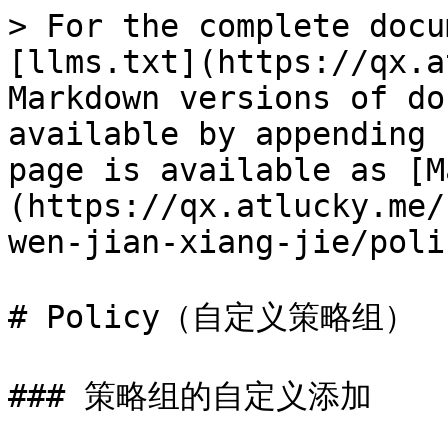
> For the complete docu
[llms.txt](https://qx.a
Markdown versions of do
available by appending 
page is available as [M
(https://qx.atlucky.me/
wen-jian-xiang-jie/poli
# Policy（自定义策略组）

### 策略组的自定义添加
