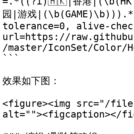
=.*((?i)🇭🇰|香港|(\b(H
园|游戏|(\b(GAME)\b))).*$
tolerance=0, alive-chec
url=https://raw.githubu
/master/IconSet/Color/H
```

效果如下图：

<figure><img src="/file
alt=""><figcaption></fi