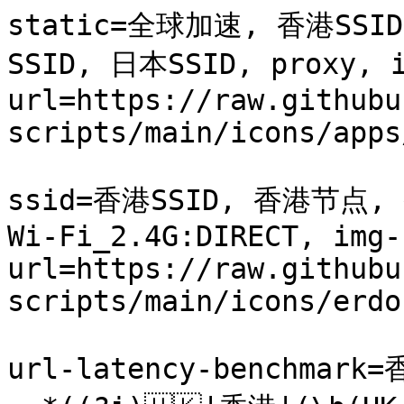
static=全球加速, 香港SSID
SSID, 日本SSID, proxy, 
url=https://raw.githubu
scripts/main/icons/apps
ssid=香港SSID, 香港节点, 香
Wi-Fi_2.4G:DIRECT, img-
url=https://raw.githubu
scripts/main/icons/erdo
url-latency-benchmark