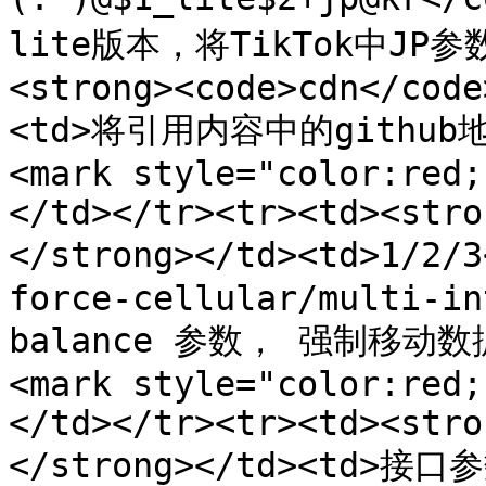
lite版本，将TikTok中JP参数换
<strong><code>cdn</code
<td>将引用内容中的github
<mark style="color:red;
</td></tr><tr><td><stro
</strong></td><td>1/2
force-cellular/multi-in
balance 参数， 强制移动数
<mark style="color:red;
</td></tr><tr><td><stro
</strong></td><td>接