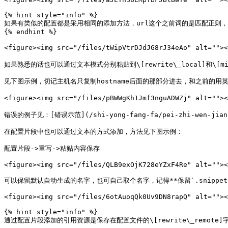
{% hint style="info" %}

如果有类似的配置都是采用相同的添加方法，url这个之前词的是匹配正则，
{% endhint %}

<figure><img src="/files/tWipVtrDJdJG8rJ34eAo" alt=""
如果熟悉的话也可以通过文本模式分别粘贴到\[rewrite\_local]和\[m
见下图示例，切记主机名只复制hostname后面的那部分进去，和之前的用英
<figure><img src="/files/pBWWgKh1Jmf3nguADWZj" alt=
错误的例子见：[错误示范](/shi-yong-fang-fa/pei-zhi-wen-jian-xi
在配置片段中也可以通过文本的方式添加，方法见下图示例：

配置片段->重写->粘贴内容保存

<figure><img src="/files/QLB9exOjK728eYZxF4Re" alt=""><
可以保留默认自动生成的名字，也可自己取个名字，记得**保留`.snippet`**
<figure><img src="/files/6otAuoqQk0Uv9DN8rapQ" alt=""><
{% hint style="info" %}

通过配置片段添加的引用资源是保存在配置文件的\[rewrite\_remote]字