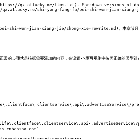
https://qx.atlucky.me/llms.txt). Markdown versions of do
/qx.atlucky.me/shi-yong-fang-fa/pei-zhi-wen-jian-xiang-j
ei-zhi-wen-jian-xiang-jie/zhong-xie-rewrite.md)。
用，正常的步骤就是根据需要添加的内容，在设置->重写规则中按照正确的类型进
e\.clientface\.clientservice\.api\.advertiseService\/pre
\/mlife\.clientface\.clientservice\.api\.advertiseSe
cmbchina.com`

figcaption></figcaption></figure>
