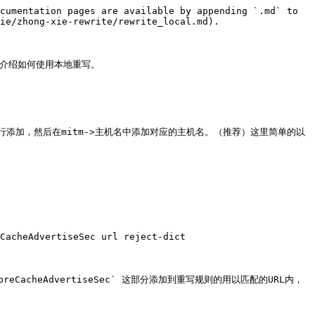
cumentation pages are available by appending `.md` to 
ie/zhong-xie-rewrite/rewrite_local.md).

本章节只介绍如何使用本地重写。

行添加，然后在mitm->主机名中添加对应的主机名。（推荐）这里简单的以
CacheAdvertiseSec url reject-dict

rvice\/preCacheAdvertiseSec` 这部分添加到重写规则的用以匹配的URL内，