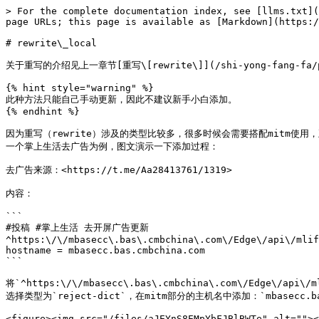
> For the complete documentation index, see [llms.txt](
page URLs; this page is available as [Markdown](https:/
# rewrite\_local

关于重写的介绍见上一章节[重写\[rewrite\]](/shi-yong-fang-fa/p
{% hint style="warning" %}

此种方法只能自己手动更新，因此不建议新手小白添加。

{% endhint %}

因为重写（rewrite）涉及的类型比较多，很多时候会需要搭配mitm使
一个掌上生活去广告为例，图文演示一下添加过程：

去广告来源：<https://t.me/Aa28413761/1319>

内容：

```

#投稿 #掌上生活 去开屏广告更新

^https:\/\/mbasecc\.bas\.cmbchina\.com\/Edge\/api\/mlif
hostname = mbasecc.bas.cmbchina.com

```

将`^https:\/\/mbasecc\.bas\.cmbchina\.com\/Edge\/api
选择类型为`reject-dict`，在mitm部分的主机名中添加：`mbasecc.bas.
<figure><img src="/files/aJEYnS8EMpYbFJBlBWTe" alt=""><